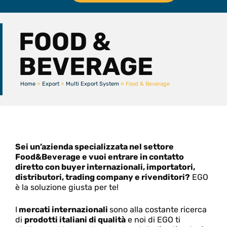
Scopri Ego
FOOD &
BEVERAGE
Home
»
Export
»
Multi Export System
»
Food & Beverage
Sei un’azienda specializzata nel settore
Food&Beverage e vuoi entrare in contatto
diretto con buyer internazionali, importatori,
distributori, trading company e rivenditori?
EGO
è la soluzione giusta per te!
I
mercati internazionali
sono alla costante ricerca
di
prodotti italiani di qualità
e noi di EGO ti