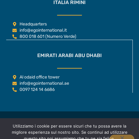
ITALIA RIMINI
Headquarters
info@egointernational.it
800 018 601 (Numero Verde)
EMIRATI ARABI ABU DHABI
Al odaid office tower
info@egointernational.ae
0097 124 14 6686
Copyright © E.G.O. International Group s.r.l.
Utilizziamo i cookie per essere sicuri che tu possa avere la
C.F. e P.IVA IT04175920406
migliore esperienza sul nostro sito. Se continui ad utilizzare
questo sito noi assumiamo che tu ne sia felice.