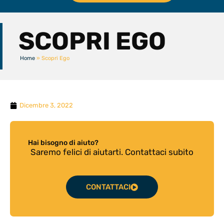
Scopri Ego
SCOPRI EGO
Home
»
Scopri Ego
Dicembre 3, 2022
Hai bisogno di aiuto?
Saremo felici di aiutarti. Contattaci subito
CONTATTACI