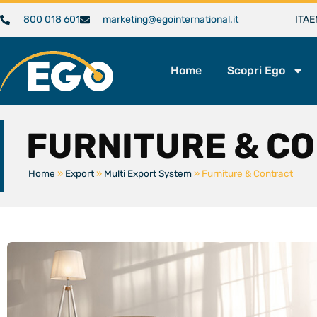
800 018 601
marketing@egointernational.it
ITA
E
Home
Scopri Ego
FURNITURE & C
Home
»
Export
»
Multi Export System
»
Furniture & Contract