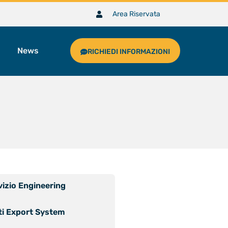
Area Riservata
News
RICHIEDI INFORMAZIONI
vizio Engineering
ti Export System