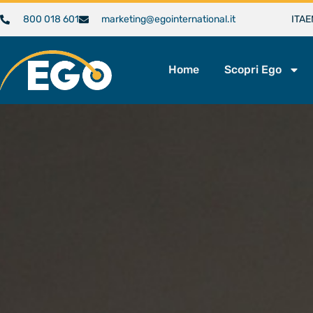
800 018 601
marketing@egointernational.it
ITA
E
Home
Scopri Ego