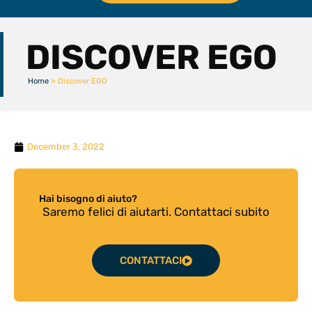
Discover EGO
DISCOVER EGO
Home
»
Discover EGO
December 3, 2022
Hai bisogno di aiuto?
Saremo felici di aiutarti. Contattaci subito
CONTATTACI